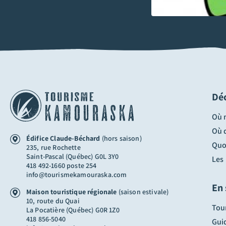
Dé
Où 
Où 
Édifice Claude-Béchard
(hors saison)
Quoi
235, rue Rochette
Saint-Pascal (Québec) G0L 3Y0
Les
418 492-1660 poste 254
info@tourismekamouraska.com
En 
Maison touristique régionale
(saison estivale)
10, route du Quai
Tou
La Pocatière (Québec) G0R 1Z0
418 856-5040
Guid