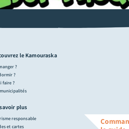
couvrez le Kamouraska
manger ?
dormir ?
 faire ?
 municipalités
savoir plus
risme responsable
Comman
es et cartes