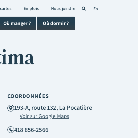
 cartes
Emplois
Nous joindre
En
Où manger ?
Où dormir ?
tima
COORDONNÉES
193-A, route 132, La Pocatière
Voir sur Google Maps
418 856-2566